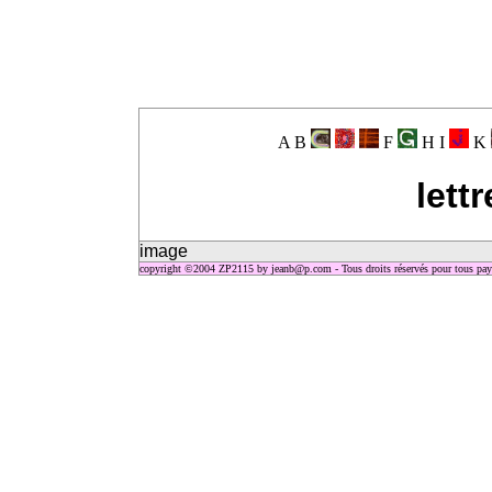
A B
F
H I
K
lett
image
copyright ©2004 ZP2115 by jeanb@p.com - Tous droits réservés pour tous pays 