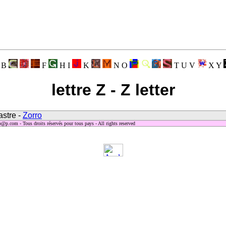
 B
F
H I
K
N O
T U V
X Y
lettre Z - Z letter
astre -
Zorro
.com - Tous droits réservés pour tous pays - All rights reserved